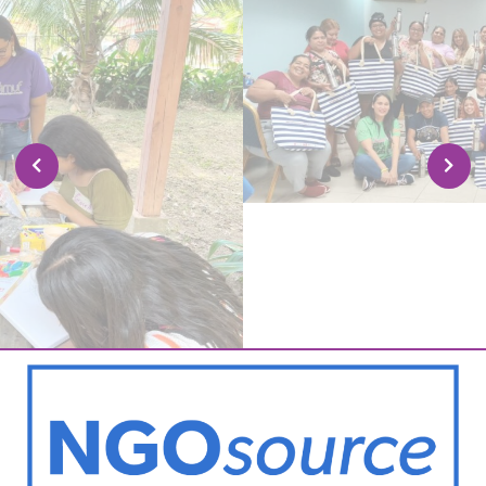
Button
Conoce
Conoce Más
Más
Previous
Next
Reconocida por NGOsource por
nuestra transparencia y