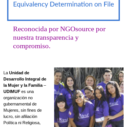
compromiso.
La
Unidad de
Desarrollo Integral de
la Mujer y la Familia
–
UDIMUF
es una
organización no
gubernamental de
Mujeres, sin fines de
lucro, sin afiliación
Política ni Religiosa,
que trabaja con y para
las Niñas,
Adolescentes, Mujeres
cisgenero -Trans, y Juventud comunitaria en el Litoral Atlántico,
aportando a la construcción de una sociedad de paz, equidad y
justicia social, desde un enfoque feminista, de género y