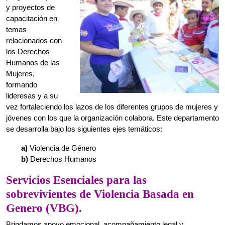
Mujeres,
formando
lideresas y a su
vez fortaleciendo los lazos de los diferentes grupos de mujeres y
jóvenes con los que la organización colabora. Este departamento
se desarrolla bajo los siguientes ejes temáticos:
a)
Violencia de Género
b)
Derechos Humanos
Servicios Esenciales para las
sobrevivientes de Violencia Basada en
Genero (VBG).
Brindamos apoyo emocional, acompañamiento legal y
psicológico a sobrevivientes y víctimas de violencia machista,
nuestro equipo tiene un firme compromiso en el apoyo y la
recuperación emocional de las niñas, adolescentes y mujeres
que han sufrido violencia, las cuales requieren de apoyo y
acompañamiento para sobrellevar la sanación emocional, se
coordinan acciones con el área legal y así asesorar, representar