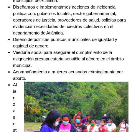
equidad de genero.
Veeduría social para asegurar el cumplimiento de la
asignación presupuestaria sensible al género en el ámbito
municipal.
Acompañamiento a mujeres acusadas criminalmente por
aborto.
Al
ia
n
z
a
s
e
st
ra
té
gi
c
a
s