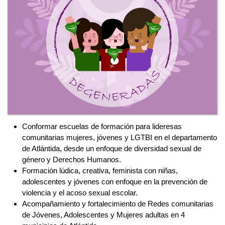
Conformar escuelas de formación para lideresas
comunitarias mujeres, jóvenes y LGTBI en el departamento
de Atlántida, desde un enfoque de diversidad sexual de
género y Derechos Humanos.
Formación lúdica, creativa, feminista con niñas,
adolescentes y jóvenes con enfoque en la prevención de
violencia y el acoso sexual escolar.
Acompañamiento y fortalecimiento de Redes comunitarias
de Jóvenes, Adolescentes y Mujeres adultas en 4
municipios de Atlántida.
Diseñamos e implementamos acciones de incidencia
política con: gobiernos locales, sector gubernamental,
operadores de justicia, proveedores de salud, policías para
evidenciar necesidades de nuestros colectivos en el
departamento de Atlántida.
Diseño de políticas públicas municipales de igualdad y