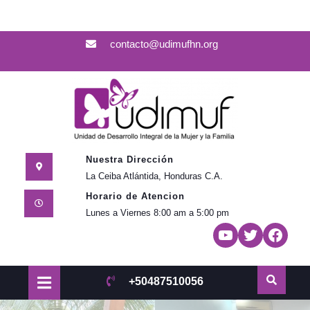
Skip
contacto@udimufhn.org
to
content
Nuestra Dirección
La Ceiba Atlántida, Honduras C.A.
Horario de Atencion
Lunes a Viernes 8:00 am a 5:00 pm
YouTube
Twitter
Face
Open
+50487510056