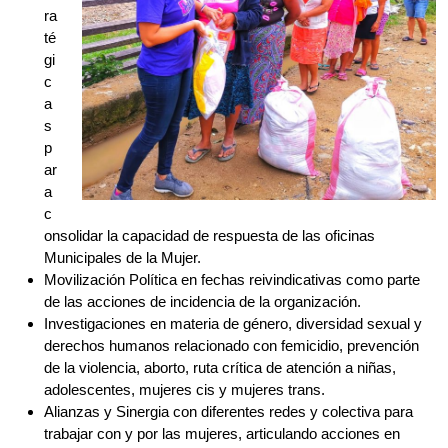
p
ar
a
c
onsolidar la capacidad de respuesta de las oficinas
Municipales de la Mujer.
Movilización Política en fechas reivindicativas como parte
de las acciones de incidencia de la organización.
Investigaciones en materia de género, diversidad sexual y
derechos humanos relacionado con femicidio, prevención
de la violencia, aborto, ruta crítica de atención a niñas,
adolescentes, mujeres cis y mujeres trans.
Alianzas y Sinergia con diferentes redes y colectiva para
trabajar con y por las mujeres, articulando acciones en
común para las beneficiarias.
Brinda servicios de atención legal y psicológica gratuita a
niñas, adolescentes y Mujeres Cis y Trans Víctimas de
Violencia Basada en Genero (MVVBG)
Diseño de Aplicaciones Web informativas y de auxilio en
casos de violencia y peligro para las MVVBG.