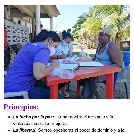
Principios:
La lucha por la paz:
Luchar contra el irrespeto y la
violencia contra las mujeres
La libertad:
Somos opositoras al poder de dominio y a la
servidumbre de las mujeres por su sexualidad, erotismo y
otros tipos de abuso enajenantes.
Promoción de la democracia:
Una democracia
participativa e incluyente entre los géneros
Respeto a la diversidad:
Respeto a las personas en sus
aficiones, preferencias sexuales, raza, edades,