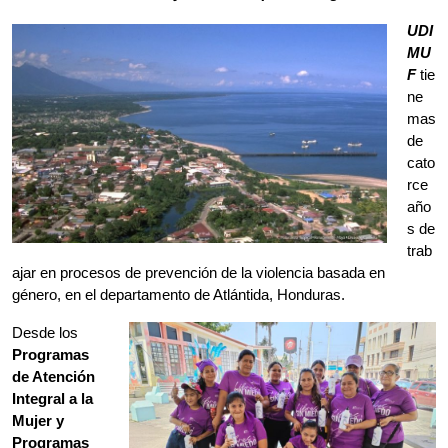
de
cato
rce
año
s de
trab
ajar en procesos de prevención de la violencia basada en
género, en el departamento de Atlántida, Honduras.
Desde los
Programas
de Atención
Integral a la
Mujer y
Programas
de
Sensibilizaci
ón,
Educación y
Organizació
n
, el trabajo con mujeres, niñas, adolescentes y mujeres trans,